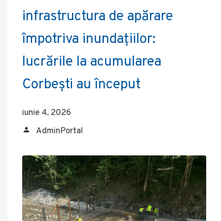
infrastructura de apărare
împotriva inundațiilor:
lucrările la acumularea
Corbești au început
iunie 4, 2026
AdminPortal