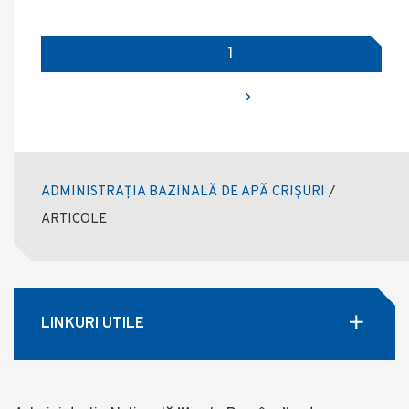
Paginație
Page
1
articole
Next page
ADMINISTRAȚIA BAZINALĂ DE APĂ CRIȘURI
/
ARTICOLE
LINKURI UTILE