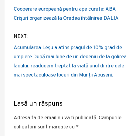
Navigare
Cooperare europeană pentru ape curate: ABA
în
Crișuri organizează la Oradea întâlnirea DALIA
articole
NEXT:
Acumularea Leșu a atins pragul de 10% grad de
umplere După mai bine de un deceniu de la golirea
lacului, readucem treptat la viață unul dintre cele
mai spectaculoase locuri din Munții Apuseni.
Lasă un răspuns
Adresa ta de email nu va fi publicată.
Câmpurile
obligatorii sunt marcate cu
*